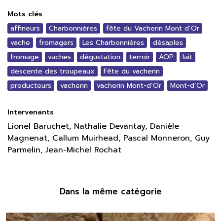
Mots clés
affineurs
Charbonnières
fête du Vacherin Mont d’Or
vache
fromagers
Les Charbonnières
désaples
fromage
vaches
dégustation
terroir
AOP
lait
descente des troupeaux
Fête du vacherin
producteurs
vacherin
vacherin Mont-d’Or
Mont-d’Or
Intervenants
Lionel Baruchet, Nathalie Devantay, Danièle
Magnenat, Callum Muirhead, Pascal Monneron, Guy
Parmelin, Jean-Michel Rochat
Dans la même catégorie