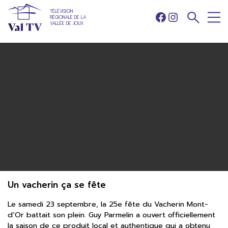
TÉLÉVISION
RÉGIONALE DE LA
Facebook
Instagram
VALLÉE DE JOUX
Un vacherin ça se fête
Le samedi 23 septembre, la 25e fête du Vacherin Mont-
d’Or battait son plein. Guy Parmelin a ouvert officiellement
la saison de ce produit local et authentique qui a obtenu