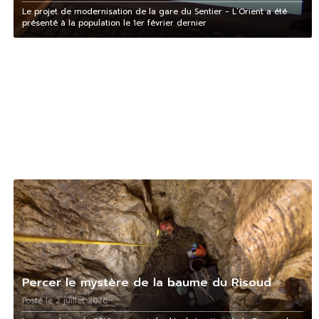
Le projet de modernisation de la gare du Sentier - L’Orient a été
présenté à la population le 1er février dernier
Percer le mystère de la baume du Risoud
Posté le 2 juillet 2026