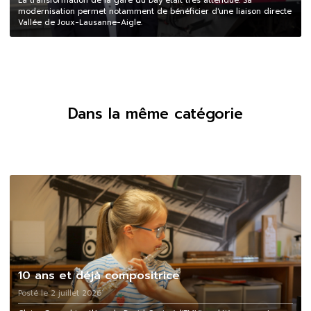
La transformation de la gare du Day était très attendue. Sa
modernisation permet notamment de bénéficier d'une liaison directe
Vallée de Joux-Lausanne-Aigle.
Dans la même catégorie
10 ans et déjà compositrice
Posté le 2 juillet 2026