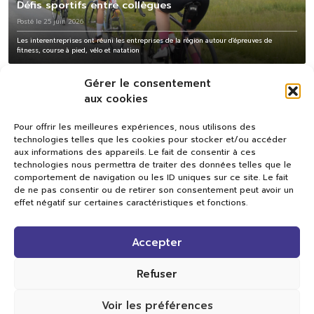
Défis sportifs entre collègues
Posté le 25 juin 2026
Les interentreprises ont réuni les entreprises de la région autour d'épreuves de
fitness, course à pied, vélo et natation
Gérer le consentement
aux cookies
Pour offrir les meilleures expériences, nous utilisons des
technologies telles que les cookies pour stocker et/ou accéder
aux informations des appareils. Le fait de consentir à ces
technologies nous permettra de traiter des données telles que le
comportement de navigation ou les ID uniques sur ce site. Le fait
de ne pas consentir ou de retirer son consentement peut avoir un
effet négatif sur certaines caractéristiques et fonctions.
Val TV
Accepter
Centre de Compétences Médias
Rue du Pont-Neuf 24
1341 L’Orient
Refuser
+41 21 565 17 77 |
info@valtv.ch
Voir les préférences