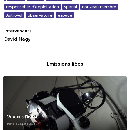
responsable d'exploitation
spatial
nouveau membre
AstroVal
observatoire
espace
Intervenants
David Nagy
Émissions liées
Vue sur l’infini
Posté le 26 août 2021