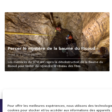
Percer le mystère de la baume du Risoud
Posté le 2 juillet 2026
Les membres du SCVJ ont repris la désobstruction de la Baume du
Risoud pour tenter de rejoindre le réseau des Fées
Pour offrir les meilleures expériences, nous utilisons des technologie
cookies pour stocker et/ou accéder aux informations des appareils. L