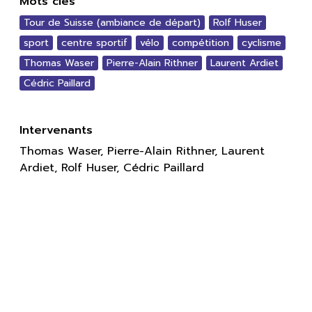
Mots clés
Tour de Suisse (ambiance de départ)
Rolf Huser
sport
centre sportif
vélo
compétition
cyclisme
Thomas Waser
Pierre-Alain Rithner
Laurent Ardiet
Cédric Paillard
Intervenants
Thomas Waser, Pierre-Alain Rithner, Laurent
Ardiet, Rolf Huser, Cédric Paillard