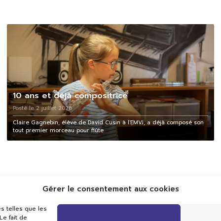
10 ans et déjà compositrice
Posté le 2 juillet 2026
Claire Gagnebin, élève de David Cusin à l'EMVJ, a déjà composé son
tout premier morceau pour flûte
Gérer le consentement aux cookies
s telles que les
e fait de