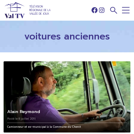
TÉLÉVISION
RÉGIONALE DE LA
Facebook
Instagram
VALLÉE DE JOUX
voitures anciennes
Alain Reymond
Posté le 8 juillet 2011
Camionneur et ex-municipal à la Commune du Chenit