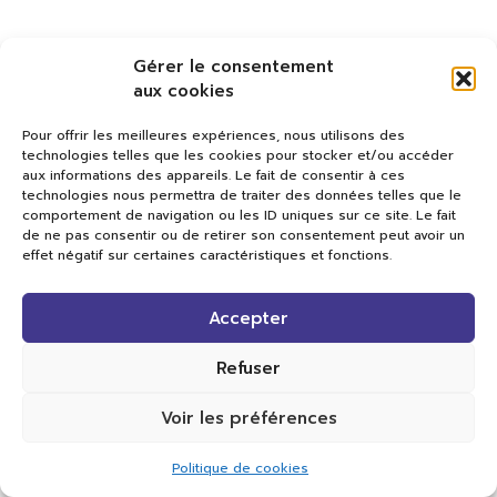
Gérer le consentement
aux cookies
Pour offrir les meilleures expériences, nous utilisons des
technologies telles que les cookies pour stocker et/ou accéder
aux informations des appareils. Le fait de consentir à ces
technologies nous permettra de traiter des données telles que le
comportement de navigation ou les ID uniques sur ce site. Le fait
de ne pas consentir ou de retirer son consentement peut avoir un
effet négatif sur certaines caractéristiques et fonctions.
Val TV
Accepter
Centre de Compétences Médias
Rue du Pont-Neuf 24
1341 L’Orient
Refuser
+41 21 565 17 77 |
info@valtv.ch
Voir les préférences
© 2026
Val TV.
Tous droits réservés.
Politique de cookies
Réalisation Cavin-Baudat Digital Lab