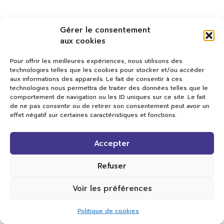
Gérer le consentement
aux cookies
Pour offrir les meilleures expériences, nous utilisons des
technologies telles que les cookies pour stocker et/ou accéder
aux informations des appareils. Le fait de consentir à ces
technologies nous permettra de traiter des données telles que le
comportement de navigation ou les ID uniques sur ce site. Le fait
de ne pas consentir ou de retirer son consentement peut avoir un
effet négatif sur certaines caractéristiques et fonctions.
Val TV
Accepter
Centre de Compétences Médias
Rue du Pont-Neuf 24
1341 L’Orient
Refuser
+41 21 565 17 77 |
info@valtv.ch
Voir les préférences
© 2026
Val TV.
Tous droits réservés.
Politique de cookies
Réalisation Cavin-Baudat Digital Lab