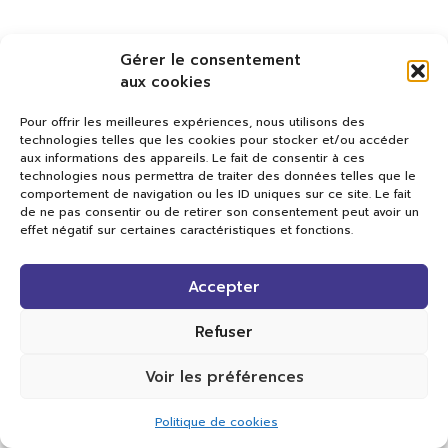
Gérer le consentement
aux cookies
Pour offrir les meilleures expériences, nous utilisons des
technologies telles que les cookies pour stocker et/ou accéder
aux informations des appareils. Le fait de consentir à ces
technologies nous permettra de traiter des données telles que le
comportement de navigation ou les ID uniques sur ce site. Le fait
de ne pas consentir ou de retirer son consentement peut avoir un
effet négatif sur certaines caractéristiques et fonctions.
Val TV
Accepter
Centre de Compétences Médias
Rue du Pont-Neuf 24
1341 L’Orient
Refuser
+41 21 565 17 77 |
info@valtv.ch
Voir les préférences
© 2026
Val TV.
Tous droits réservés.
Politique de cookies
Réalisation Cavin-Baudat Digital Lab