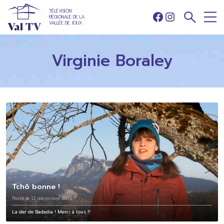
TÉLÉVISION
RÉGIONALE DE LA
Facebook
Instagram
VALLÉE DE JOUX
Virginie Boraley
Tchô bonne !
Posté le 12 décembre 2013
La der de Badadia ! Merci à tous !!