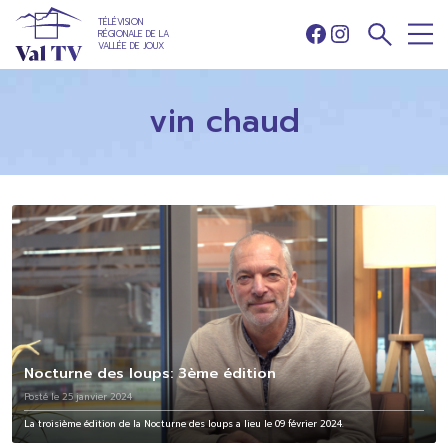
TÉLÉVISION
RÉGIONALE DE LA
Facebook
Instagram
VALLÉE DE JOUX
vin chaud
Nocturne des loups: 3ème édition
Posté le 25 janvier 2024
La troisième édition de la Nocturne des loups a lieu le 09 février 2024.