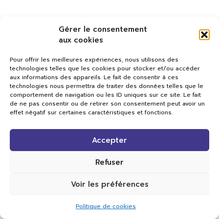
Gérer le consentement
aux cookies
Pour offrir les meilleures expériences, nous utilisons des
technologies telles que les cookies pour stocker et/ou accéder
aux informations des appareils. Le fait de consentir à ces
technologies nous permettra de traiter des données telles que le
comportement de navigation ou les ID uniques sur ce site. Le fait
de ne pas consentir ou de retirer son consentement peut avoir un
effet négatif sur certaines caractéristiques et fonctions.
Val TV
Accepter
Centre de Compétences Médias
Rue du Pont-Neuf 24
1341 L’Orient
Refuser
+41 21 565 17 77 |
info@valtv.ch
Voir les préférences
© 2026
Val TV.
Tous droits réservés.
Politique de cookies
Réalisation Cavin-Baudat Digital Lab