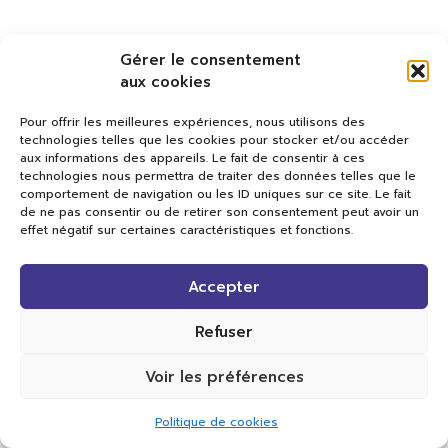
Gérer le consentement
aux cookies
Pour offrir les meilleures expériences, nous utilisons des
technologies telles que les cookies pour stocker et/ou accéder
aux informations des appareils. Le fait de consentir à ces
technologies nous permettra de traiter des données telles que le
comportement de navigation ou les ID uniques sur ce site. Le fait
de ne pas consentir ou de retirer son consentement peut avoir un
effet négatif sur certaines caractéristiques et fonctions.
Val TV
Accepter
Centre de Compétences Médias
Rue du Pont-Neuf 24
1341 L’Orient
Refuser
+41 21 565 17 77 |
info@valtv.ch
Voir les préférences
© 2026
Val TV.
Tous droits réservés.
Politique de cookies
Réalisation Cavin-Baudat Digital Lab