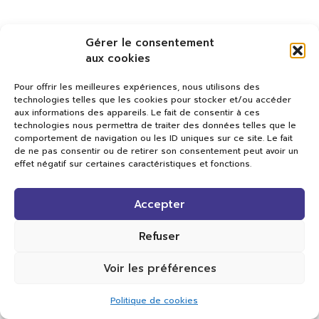
Gérer le consentement
aux cookies
Pour offrir les meilleures expériences, nous utilisons des
technologies telles que les cookies pour stocker et/ou accéder
aux informations des appareils. Le fait de consentir à ces
technologies nous permettra de traiter des données telles que le
comportement de navigation ou les ID uniques sur ce site. Le fait
de ne pas consentir ou de retirer son consentement peut avoir un
effet négatif sur certaines caractéristiques et fonctions.
Val TV
Accepter
Centre de Compétences Médias
Rue du Pont-Neuf 24
1341 L’Orient
Refuser
+41 21 565 17 77 |
info@valtv.ch
Voir les préférences
© 2026
Val TV.
Tous droits réservés.
Politique de cookies
Réalisation Cavin-Baudat Digital Lab