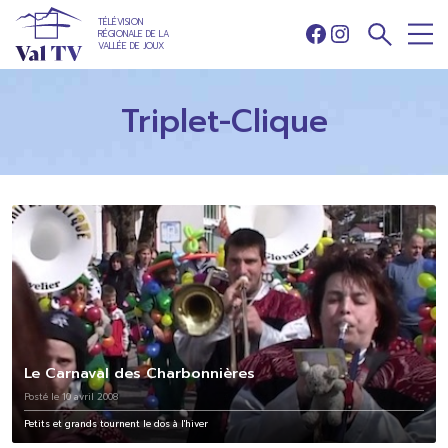
TÉLÉVISION
RÉGIONALE DE LA
Facebook
Instagram
VALLÉE DE JOUX
Triplet-Clique
Le Carnaval des Charbonnières
Posté le 10 avril 2008
Petits et grands tournent le dos à l'hiver