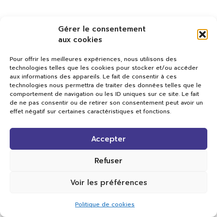
Gérer le consentement
aux cookies
Pour offrir les meilleures expériences, nous utilisons des
technologies telles que les cookies pour stocker et/ou accéder
aux informations des appareils. Le fait de consentir à ces
technologies nous permettra de traiter des données telles que le
comportement de navigation ou les ID uniques sur ce site. Le fait
de ne pas consentir ou de retirer son consentement peut avoir un
effet négatif sur certaines caractéristiques et fonctions.
Val TV
Accepter
Centre de Compétences Médias
Rue du Pont-Neuf 24
1341 L’Orient
Refuser
+41 21 565 17 77 |
info@valtv.ch
Voir les préférences
© 2026
Val TV.
Tous droits réservés.
Politique de cookies
Réalisation Cavin-Baudat Digital Lab