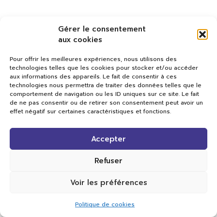
Gérer le consentement
aux cookies
Pour offrir les meilleures expériences, nous utilisons des
technologies telles que les cookies pour stocker et/ou accéder
aux informations des appareils. Le fait de consentir à ces
technologies nous permettra de traiter des données telles que le
comportement de navigation ou les ID uniques sur ce site. Le fait
de ne pas consentir ou de retirer son consentement peut avoir un
effet négatif sur certaines caractéristiques et fonctions.
Val TV
Accepter
Centre de Compétences Médias
Rue du Pont-Neuf 24
1341 L’Orient
Refuser
+41 21 565 17 77 |
info@valtv.ch
Voir les préférences
© 2026
Val TV.
Tous droits réservés.
Politique de cookies
Réalisation Cavin-Baudat Digital Lab