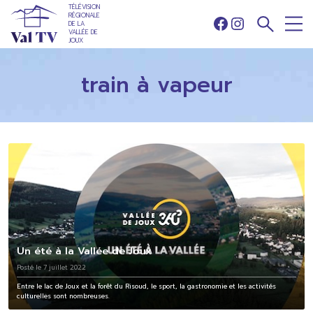
TÉLÉVISION
RÉGIONALE
DE LA
Facebook
Instagram
VALLÉE DE
JOUX
train à vapeur
Un été à la Vallée de Joux
Posté le 7 juillet 2022
Entre le lac de Joux et la forêt du Risoud, le sport, la gastronomie et les activités
culturelles sont nombreuses.