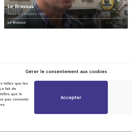
Le Brassus
Posté le 1 octobre 2002
Le Brassus
Gérer le consentement aux cookies
s telles que les
e fait de
Val TV
telles que le
Centre de Compétences Médias
Accepter
 ne pas consentir
Rue du Pont-Neuf 24
nes
1341 L’Orient
+41 21 565 17 77 |
info@valtv.ch