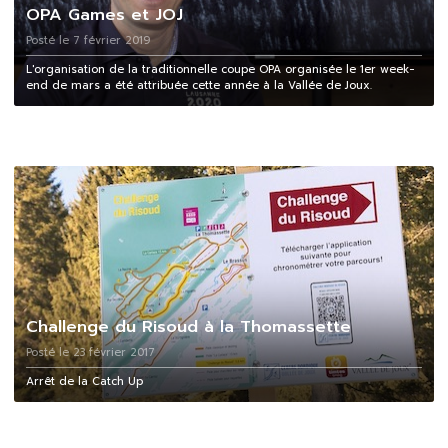
OPA Games et JOJ
Posté le 7 février 2019
L'organisation de la traditionnelle coupe OPA organisée le 1er week-
end de mars a été attribuée cette année à la Vallée de Joux.
Challenge du Risoud à la Thomassette
Posté le 23 février 2017
Arrêt de la Catch Up