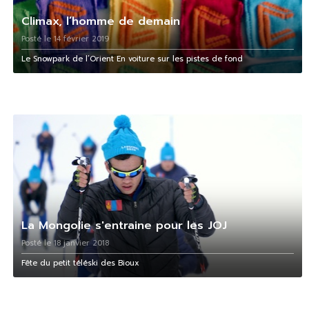
Climax, l’homme de demain
Posté le 14 février 2019
Le Snowpark de l’Orient En voiture sur les pistes de fond
La Mongolie s'entraine pour les JOJ
Posté le 18 janvier 2018
Fête du petit téléski des Bioux