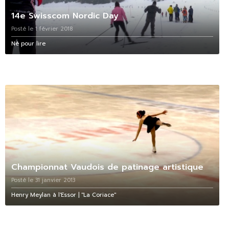
14e Swisscom Nordic Day
Posté le 1 février 2018
Né pour lire
Championnat Vaudois de patinage artistique
Posté le 31 janvier 2013
Henry Meylan à l'Essor | "La Coriace"