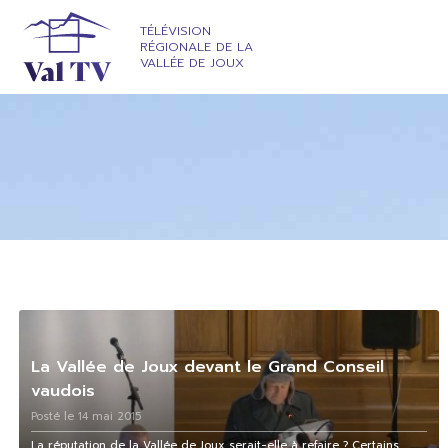
TÉLÉVISION
RÉGIONALE DE LA
VALLÉE DE JOUX
La Vallée de Joux devant le Grand Conseil
vaudois
Posté le 14 mai 2015
La réputation de la Vallée de Joux serait-elle à refaire ? Certains