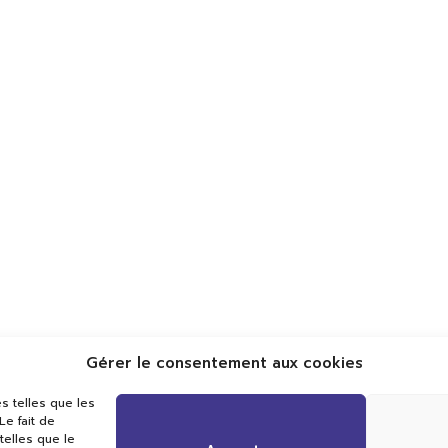
Gérer le consentement aux cookies
Val TV
s telles que les
Centre de Compétences Médias
e fait de
Rue du Pont-Neuf 24
telles que le