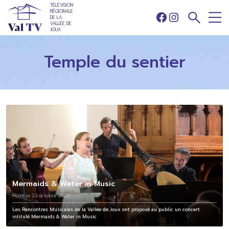
TÉLÉVISION
RÉGIONALE
DE LA
Facebook
Instagram
VALLÉE DE
JOUX
Temple du sentier
Mermaids & Water in Music
Posté le 23 octobre 2025
Les Rencontres Musicales de la Vallée de Joux ont proposé au public un concert
intitulé Mermaids & Water in Music