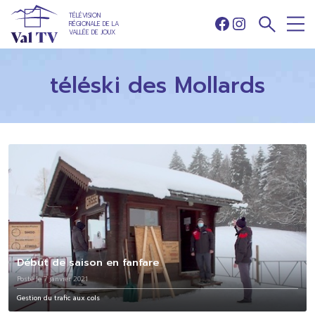
TÉLÉVISION
RÉGIONALE DE LA
Facebook
Instagram
VALLÉE DE JOUX
téléski des Mollards
Début de saison en fanfare
Posté le 7 janvier 2021
Gestion du trafic aux cols