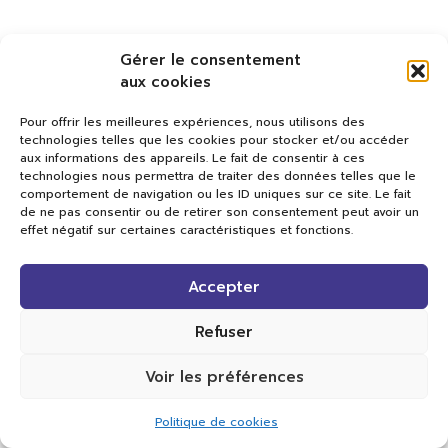
Gérer le consentement
aux cookies
Pour offrir les meilleures expériences, nous utilisons des
technologies telles que les cookies pour stocker et/ou accéder
aux informations des appareils. Le fait de consentir à ces
technologies nous permettra de traiter des données telles que le
comportement de navigation ou les ID uniques sur ce site. Le fait
de ne pas consentir ou de retirer son consentement peut avoir un
effet négatif sur certaines caractéristiques et fonctions.
Val TV
Accepter
Centre de Compétences Médias
Rue du Pont-Neuf 24
1341 L’Orient
Refuser
+41 21 565 17 77 |
info@valtv.ch
Voir les préférences
© 2026
Val TV.
Tous droits réservés.
Politique de cookies
Réalisation Cavin-Baudat Digital Lab