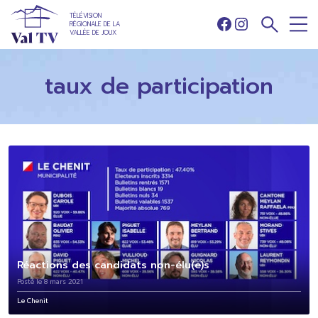
TÉLÉVISION
RÉGIONALE DE LA
Facebook
Instagram
VALLÉE DE JOUX
taux de participation
Réactions des candidats non-élu(e)s
Posté le 8 mars 2021
Le Chenit