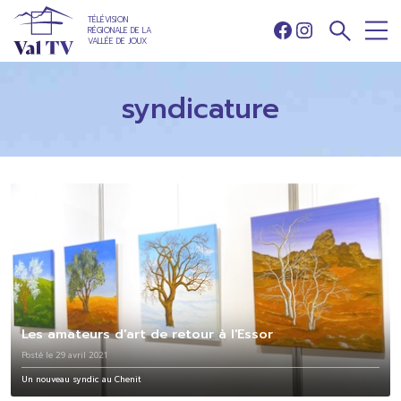
TÉLÉVISION
RÉGIONALE DE LA
Facebook
Instagram
VALLÉE DE JOUX
syndicature
Les amateurs d'art de retour à l'Essor
Posté le 29 avril 2021
Un nouveau syndic au Chenit