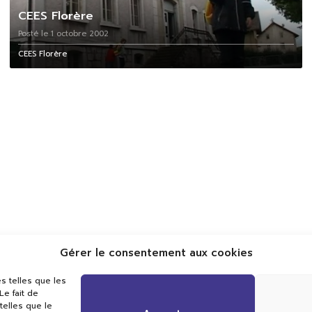
CEES Florère
Posté le 1 octobre 2002
CEES Florère
Gérer le consentement aux cookies
Val TV
s telles que les
Centre de Compétences Médias
e fait de
Rue du Pont-Neuf 24
telles que le