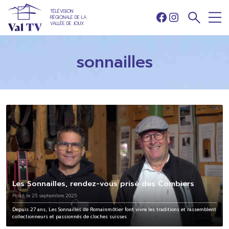
TÉLÉVISION
RÉGIONALE DE LA
Facebook
Instagram
VALLÉE DE JOUX
sonnailles
Les Sonnailles, rendez-vous prisé des Combiers
Posté le 25 septembre 2025
Depuis 27 ans, Les Sonnailles de Romainmôtier font vivre les traditions et rassemblent
collectionneurs et passionnés de cloches suisses