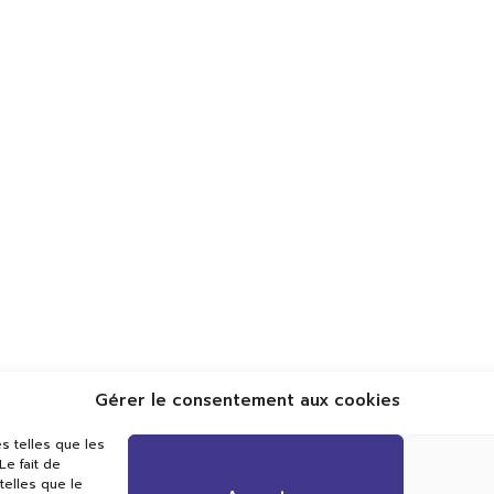
Gérer le consentement aux cookies
Val TV
s telles que les
Centre de Compétences Médias
e fait de
Rue du Pont-Neuf 24
telles que le