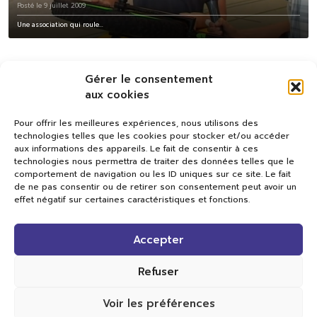
Posté le 9 juillet 2009
Une association qui roule...
Gérer le consentement
aux cookies
Pour offrir les meilleures expériences, nous utilisons des
technologies telles que les cookies pour stocker et/ou accéder
aux informations des appareils. Le fait de consentir à ces
technologies nous permettra de traiter des données telles que le
comportement de navigation ou les ID uniques sur ce site. Le fait
de ne pas consentir ou de retirer son consentement peut avoir un
effet négatif sur certaines caractéristiques et fonctions.
Val TV
Accepter
Centre de Compétences Médias
Rue du Pont-Neuf 24
1341 L’Orient
Refuser
+41 21 565 17 77 |
info@valtv.ch
Voir les préférences
© 2026
Val TV.
Tous droits réservés.