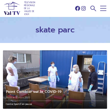
TÉLÉVISION
RÉGIONALE
DE LA
Facebook
Instagram
VALLÉE DE
JOUX
skate parc
Point Combier sur le COVID-19
Posté le 18 mars 2020
Centre Sportif en pause