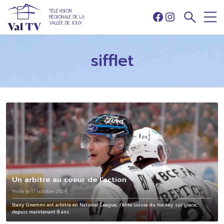
TÉLÉVISION
RÉGIONALE DE LA
Facebook
Instagram
VALLÉE DE JOUX
sifflet
Un arbitre au coeur de l'action
Posté le 17 octobre 2024
Stany Gnemmi est arbitre en National League, l’élite suisse du hockey sur glace,
depuis maintenant 8 ans