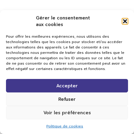
Gérer le consentement
aux cookies
Pour offrir les meilleures expériences, nous utilisons des
technologies telles que les cookies pour stocker et/ou accéder
aux informations des appareils. Le fait de consentir à ces
technologies nous permettra de traiter des données telles que le
comportement de navigation ou les ID uniques sur ce site. Le fait
de ne pas consentir ou de retirer son consentement peut avoir un
effet négatif sur certaines caractéristiques et fonctions.
Val TV
Accepter
Centre de Compétences Médias
Rue du Pont-Neuf 24
1341 L’Orient
Refuser
+41 21 565 17 77 |
info@valtv.ch
Voir les préférences
© 2026
Val TV.
Tous droits réservés.
Politique de cookies
Réalisation Cavin-Baudat Digital Lab