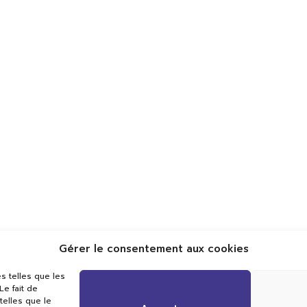
Gérer le consentement aux cookies
Val TV
s telles que les
Centre de Compétences Médias
e fait de
Rue du Pont-Neuf 24
telles que le