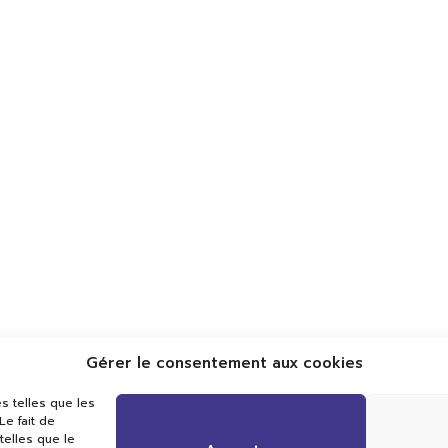
Gérer le consentement aux cookies
Val TV
s telles que les
Centre de Compétences Médias
e fait de
Rue du Pont-Neuf 24
telles que le