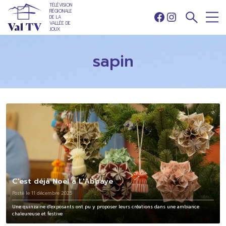
TÉLÉVISION
RÉGIONALE
DE LA
Facebook
Instagram
VALLÉE DE
JOUX
sapin
C'est déjà Noël à L'Abbaye
Posté le 11 décembre 2025
Une quinzaine d'exposants ont pu y proposer leurs créations dans une ambiance
chaleureuse et festive