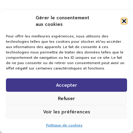
Gérer le consentement
aux cookies
Pour offrir les meilleures expériences, nous utilisons des
technologies telles que les cookies pour stocker et/ou accéder
aux informations des appareils. Le fait de consentir à ces
technologies nous permettra de traiter des données telles que le
comportement de navigation ou les ID uniques sur ce site. Le fait
de ne pas consentir ou de retirer son consentement peut avoir un
effet négatif sur certaines caractéristiques et fonctions.
Val TV
Accepter
Centre de Compétences Médias
Rue du Pont-Neuf 24
1341 L’Orient
Refuser
+41 21 565 17 77 |
info@valtv.ch
Voir les préférences
© 2026
Val TV.
Tous droits réservés.
Politique de cookies
Réalisation Cavin-Baudat Digital Lab