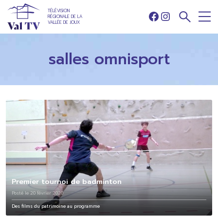
TÉLÉVISION
RÉGIONALE DE LA
Facebook
Instagram
VALLÉE DE JOUX
salles omnisport
Premier tournoi de badminton
Posté le 20 février 2020
Des films du patrimoine au programme