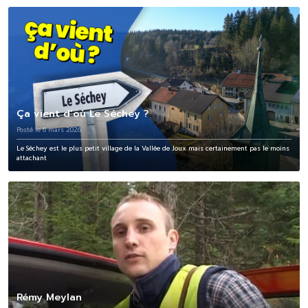
Ça vient d’où Le Séchey ?
Posté le 6 mars 2026
Le Séchey est le plus petit village de la Vallée de Joux mais certainement pas le moins
attachant
Rémy Meylan