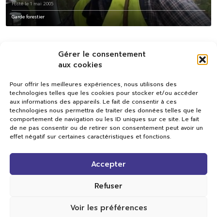
Posté le 1 mai 2005
Garde forestier
Gérer le consentement
aux cookies
Pour offrir les meilleures expériences, nous utilisons des
technologies telles que les cookies pour stocker et/ou accéder
aux informations des appareils. Le fait de consentir à ces
technologies nous permettra de traiter des données telles que le
comportement de navigation ou les ID uniques sur ce site. Le fait
de ne pas consentir ou de retirer son consentement peut avoir un
effet négatif sur certaines caractéristiques et fonctions.
Val TV
Accepter
Centre de Compétences Médias
Rue du Pont-Neuf 24
1341 L’Orient
Refuser
+41 21 565 17 77 |
info@valtv.ch
Voir les préférences
© 2026
Val TV.
Tous droits réservés.