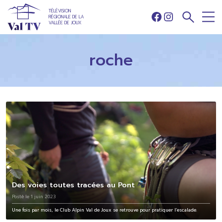
TÉLÉVISION
RÉGIONALE DE LA
Facebook
Instagram
VALLÉE DE JOUX
roche
Des voies toutes tracées au Pont
Posté le 1 juin 2023
Une fois par mois, le Club Alpin Val de Joux se retrouve pour pratiquer l’escalade.