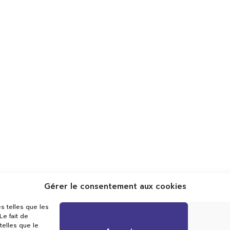
Gérer le consentement aux cookies
Val TV
s telles que les
Centre de Compétences Médias
e fait de
Rue du Pont-Neuf 24
telles que le