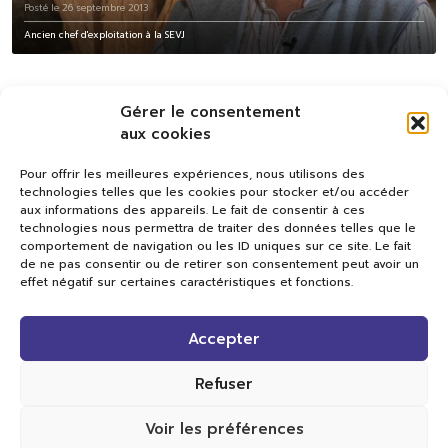
Posté le 26 septembre 2013
Ancien chef d'exploitation à la SEVJ
Gérer le consentement
aux cookies
Pour offrir les meilleures expériences, nous utilisons des
technologies telles que les cookies pour stocker et/ou accéder
aux informations des appareils. Le fait de consentir à ces
technologies nous permettra de traiter des données telles que le
comportement de navigation ou les ID uniques sur ce site. Le fait
de ne pas consentir ou de retirer son consentement peut avoir un
effet négatif sur certaines caractéristiques et fonctions.
Val TV
Accepter
Centre de Compétences Médias
Rue du Pont-Neuf 24
1341 L’Orient
Refuser
+41 21 565 17 77 |
info@valtv.ch
Voir les préférences
© 2026
Val TV.
Tous droits réservés.