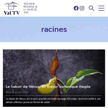
TÉLÉVISION
RÉGIONALE DE
Facebook
Instagram
LA VALLÉE DE
JOUX
racines
Le Sabot de Vénus, un trésor botanique fragile
Posté le 11 juin 2026
Le Sabot de Vénus est la plus grande orchidée sauvage d'Europe, reconnaissable à son
pétale inférieur jaune en forme de sabot