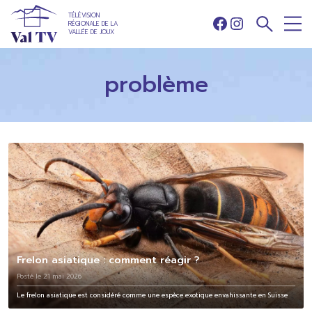
TÉLÉVISION
RÉGIONALE DE LA
Facebook
Instagram
VALLÉE DE JOUX
problème
Frelon asiatique : comment réagir ?
Posté le 21 mai 2026
Le frelon asiatique est considéré comme une espèce exotique envahissante en Suisse