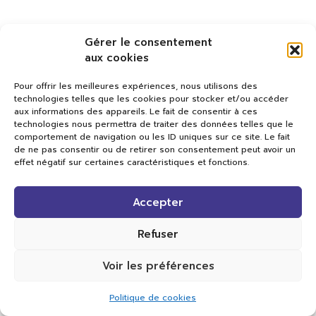
Gérer le consentement
aux cookies
Pour offrir les meilleures expériences, nous utilisons des
technologies telles que les cookies pour stocker et/ou accéder
aux informations des appareils. Le fait de consentir à ces
technologies nous permettra de traiter des données telles que le
comportement de navigation ou les ID uniques sur ce site. Le fait
de ne pas consentir ou de retirer son consentement peut avoir un
effet négatif sur certaines caractéristiques et fonctions.
Val TV
Accepter
Centre de Compétences Médias
Rue du Pont-Neuf 24
1341 L’Orient
Refuser
+41 21 565 17 77 |
info@valtv.ch
Voir les préférences
© 2026
Val TV.
Tous droits réservés.
Politique de cookies
Réalisation Cavin-Baudat Digital Lab