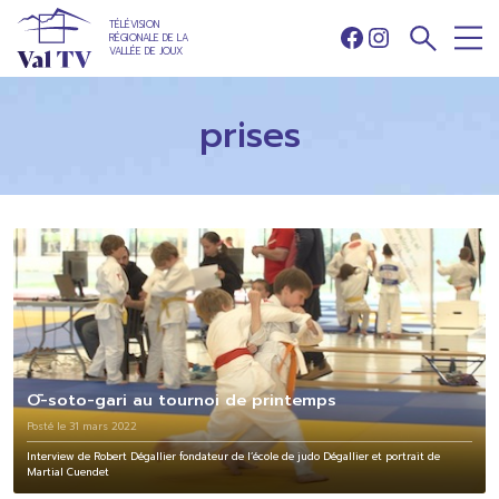
TÉLÉVISION
RÉGIONALE DE LA
Facebook
Instagram
VALLÉE DE JOUX
prises
Ō-soto-gari au tournoi de printemps
Posté le 31 mars 2022
Interview de Robert Dégallier fondateur de l’école de judo Dégallier et portrait de
Martial Cuendet