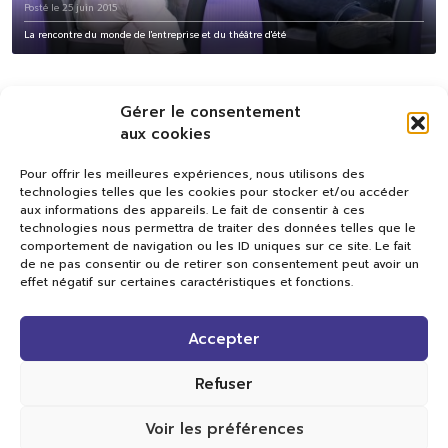
Posté le 25 juin 2015
La rencontre du monde de l'entreprise et du théâtre d'été
Gérer le consentement
aux cookies
Pour offrir les meilleures expériences, nous utilisons des
technologies telles que les cookies pour stocker et/ou accéder
aux informations des appareils. Le fait de consentir à ces
technologies nous permettra de traiter des données telles que le
comportement de navigation ou les ID uniques sur ce site. Le fait
de ne pas consentir ou de retirer son consentement peut avoir un
effet négatif sur certaines caractéristiques et fonctions.
Val TV
Accepter
Centre de Compétences Médias
Rue du Pont-Neuf 24
1341 L’Orient
Refuser
+41 21 565 17 77 |
info@valtv.ch
Voir les préférences
© 2026
Val TV.
Tous droits réservés.