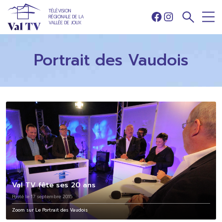
TÉLÉVISION
RÉGIONALE DE LA
Facebook
Instagram
VALLÉE DE JOUX
Portrait des Vaudois
Val TV fête ses 20 ans
Posté le 17 septembre 2015
Zoom sur Le Portrait des Vaudois