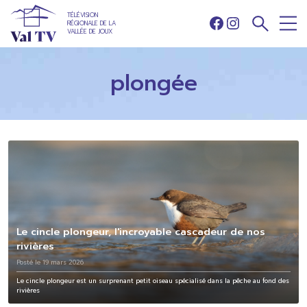
TÉLÉVISION
RÉGIONALE DE LA
Facebook
Instagram
VALLÉE DE JOUX
plongée
Le cincle plongeur, l'incroyable cascadeur de nos
rivières
Posté le 19 mars 2026
Le cincle plongeur est un surprenant petit oiseau spécialisé dans la pêche au fond des
rivières