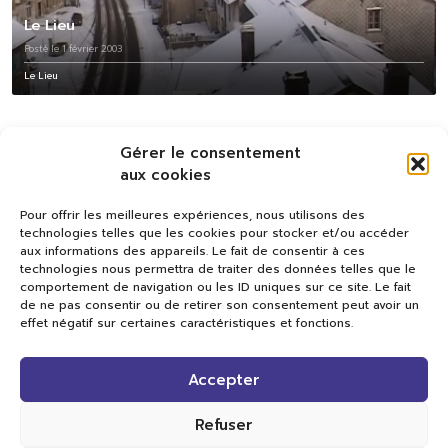
Le Lieu
Posté le 1 février 2003
Le Lieu
Gérer le consentement
aux cookies
Pour offrir les meilleures expériences, nous utilisons des
technologies telles que les cookies pour stocker et/ou accéder
aux informations des appareils. Le fait de consentir à ces
technologies nous permettra de traiter des données telles que le
comportement de navigation ou les ID uniques sur ce site. Le fait
de ne pas consentir ou de retirer son consentement peut avoir un
effet négatif sur certaines caractéristiques et fonctions.
Val TV
Accepter
Centre de Compétences Médias
Rue du Pont-Neuf 24
1341 L’Orient
Refuser
+41 21 565 17 77 |
info@valtv.ch