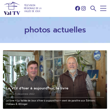
TÉLÉVISION
RÉGIONALE DE LA
Facebook
Instagram
VALLÉE DE JOUX
photos actuelles
La VDJ d'hier à aujourd'hui, le livre
Posté le 5 décembre 2022
Le livre « La Vallée de Joux d’hier à aujourd’hui » vient de paraître aux Éditions
Château & Attinger.