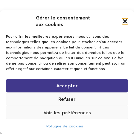
Gérer le consentement
aux cookies
Pour offrir les meilleures expériences, nous utilisons des
technologies telles que les cookies pour stocker et/ou accéder
aux informations des appareils. Le fait de consentir à ces
technologies nous permettra de traiter des données telles que le
comportement de navigation ou les ID uniques sur ce site. Le fait
de ne pas consentir ou de retirer son consentement peut avoir un
effet négatif sur certaines caractéristiques et fonctions.
Val TV
Accepter
Centre de Compétences Médias
Rue du Pont-Neuf 24
1341 L’Orient
Refuser
+41 21 565 17 77 |
info@valtv.ch
Voir les préférences
© 2026
Val TV.
Tous droits réservés.
Politique de cookies
Réalisation Cavin-Baudat Digital Lab