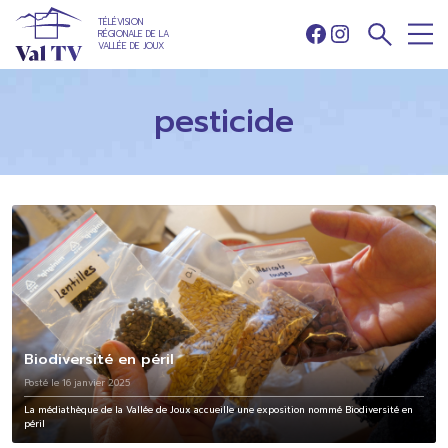
TÉLÉVISION
RÉGIONALE DE LA
Facebook
Instagram
VALLÉE DE JOUX
pesticide
Biodiversité en péril
Posté le 16 janvier 2025
La médiathèque de la Vallée de Joux accueille une exposition nommé Biodiversité en
péril