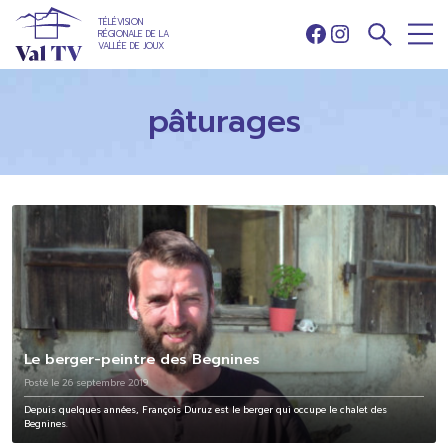
TÉLÉVISION
RÉGIONALE DE LA
Facebook
Instagram
VALLÉE DE JOUX
pâturages
Le berger-peintre des Begnines
Posté le 26 septembre 2019
Depuis quelques années, François Duruz est le berger qui occupe le chalet des
Begnines.