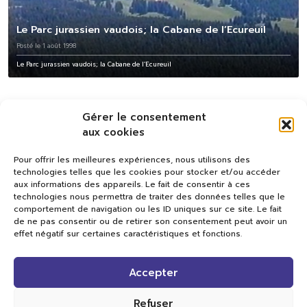
Le Parc jurassien vaudois; la Cabane de l’Ecureuil
Posté le 1 août 1998
Le Parc jurassien vaudois; la Cabane de l’Ecureuil
Gérer le consentement
aux cookies
Pour offrir les meilleures expériences, nous utilisons des
technologies telles que les cookies pour stocker et/ou accéder
aux informations des appareils. Le fait de consentir à ces
technologies nous permettra de traiter des données telles que le
comportement de navigation ou les ID uniques sur ce site. Le fait
de ne pas consentir ou de retirer son consentement peut avoir un
effet négatif sur certaines caractéristiques et fonctions.
Val TV
Accepter
Centre de Compétences Médias
Rue du Pont-Neuf 24
1341 L’Orient
Refuser