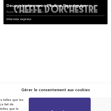
Deux minutes avec Pauline Rességuier
Posté le 23 décembre 2021
Interview express
Gérer le consentement aux cookies
Val TV
s telles que les
Centre de Compétences Médias
e fait de
Rue du Pont-Neuf 24
telles que le