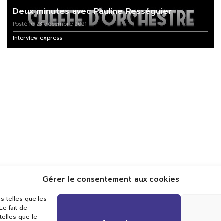
Deux minutes avec Pauline Rességuier
Posté le 23 décembre 2021
Interview express
Gérer le consentement aux cookies
Val TV
s telles que les
Centre de Compétences Médias
e fait de
Rue du Pont-Neuf 24
telles que le