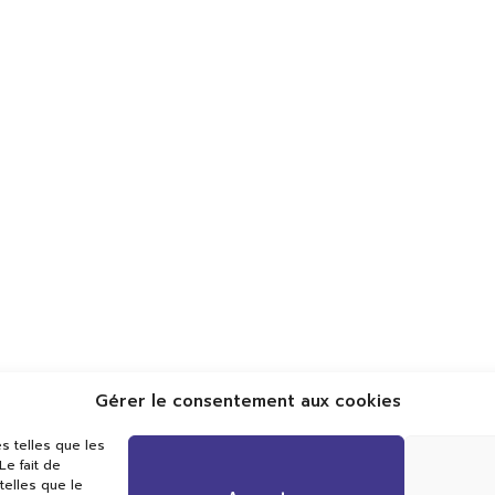
Gérer le consentement aux cookies
Val TV
s telles que les
Centre de Compétences Médias
e fait de
Rue du Pont-Neuf 24
telles que le