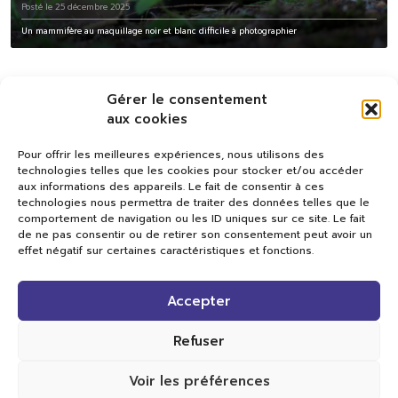
Posté le 25 décembre 2025
Un mammifère au maquillage noir et blanc difficile à photographier
Gérer le consentement
aux cookies
Pour offrir les meilleures expériences, nous utilisons des
technologies telles que les cookies pour stocker et/ou accéder
aux informations des appareils. Le fait de consentir à ces
technologies nous permettra de traiter des données telles que le
comportement de navigation ou les ID uniques sur ce site. Le fait
de ne pas consentir ou de retirer son consentement peut avoir un
effet négatif sur certaines caractéristiques et fonctions.
Val TV
Accepter
Centre de Compétences Médias
Rue du Pont-Neuf 24
1341 L’Orient
Refuser
+41 21 565 17 77 |
info@valtv.ch
Voir les préférences
© 2026
Val TV.
Tous droits réservés.