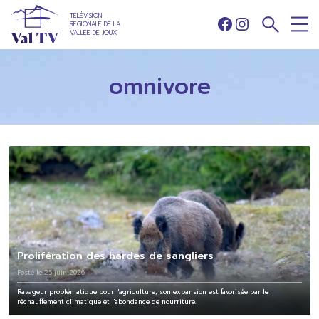
TÉLÉVISION
RÉGIONALE DE LA
Facebook
Instagram
VALLÉE DE JOUX
omnivore
Prolifération des hardes de sangliers
Posté le 25 juin 2026
Ravageur problématique pour l'agriculture, son expansion est favorisée par le
réchauffement climatique et l'abondance de nourriture.