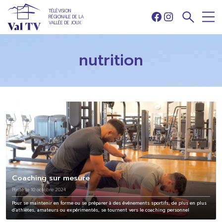
TÉLÉVISION
RÉGIONALE DE LA
Facebook
Instagram
VALLÉE DE JOUX
nutrition
Coaching sur mesure
Posté le 10 octobre 2024
Pour se maintenir en forme ou se préparer à des événements sportifs, de plus en plus
d’athlètes, amateurs ou expérimentés, se tournent vers le coaching personnel