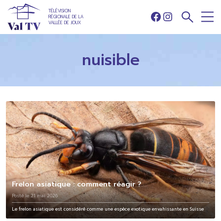
TÉLÉVISION
RÉGIONALE DE LA
Facebook
Instagram
VALLÉE DE JOUX
nuisible
Frelon asiatique : comment réagir ?
Posté le 21 mai 2026
Le frelon asiatique est considéré comme une espèce exotique envahissante en Suisse