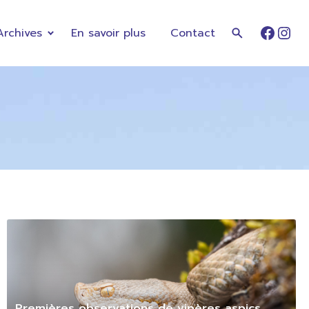
Archives
En savoir plus
Contact
Faceb
Ins
Premières observations de vipères aspics