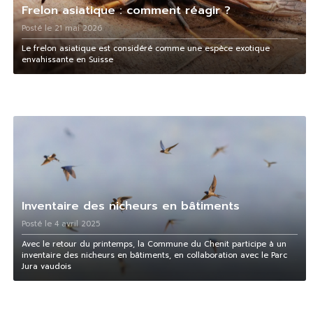
Frelon asiatique : comment réagir ?
Posté le 21 mai 2026
Le frelon asiatique est considéré comme une espèce exotique
envahissante en Suisse
Inventaire des nicheurs en bâtiments
Posté le 4 avril 2025
Avec le retour du printemps, la Commune du Chenit participe à un
inventaire des nicheurs en bâtiments, en collaboration avec le Parc
Jura vaudois