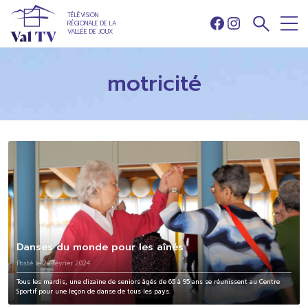
TÉLÉVISION
RÉGIONALE DE LA
Facebook
Instagram
VALLÉE DE JOUX
motricité
Danses du monde pour les aînés
Posté le 22 février 2024
Tous les mardis, une dizaine de seniors âgés de 65 à 95 ans se réunissent au Centre
Sportif pour une leçon de danse de tous les pays.