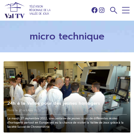
TÉLÉVISION
RÉGIONALE DE LA
Facebook
Instagram
VALLÉE DE JOUX
micro technique
24h à la Vallée pour des jeunes horlogers
Posté le 20 octobre 2022
Le mardi 27 septembre 2022, une centaine de jeunes issus de différentes écoles
d'horlogerie partout en Europe ont eu la chance de visiter la Vallée de Joux grâce à la
Société Suisse de Chronométrie.