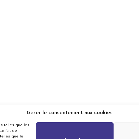
Gérer le consentement aux cookies
Val TV
s telles que les
Centre de Compétences Médias
e fait de
Rue du Pont-Neuf 24
telles que le